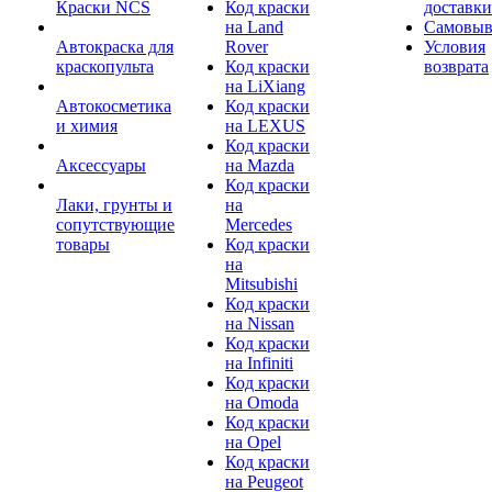
Краски NCS
Код краски
доставки
на Land
Самовыв
Автокраска для
Rover
Условия
краскопульта
Код краски
возврата
на LiXiang
Автокосметика
Код краски
и химия
на LEXUS
Код краски
Аксессуары
на Mazda
Код краски
Лаки, грунты и
на
сопутствующие
Mercedes
товары
Код краски
на
Mitsubishi
Код краски
на Nissan
Код краски
на Infiniti
Код краски
на Omoda
Код краски
на Opel
Код краски
на Peugeot