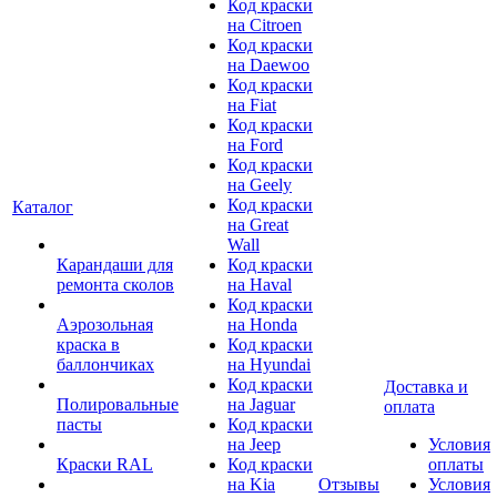
Код краски
на Citroen
Код краски
на Daewoo
Код краски
на Fiat
Код краски
на Ford
Код краски
на Geely
Код краски
Каталог
на Great
Wall
Карандаши для
Код краски
ремонта сколов
на Haval
Код краски
Аэрозольная
на Honda
краска в
Код краски
баллончиках
на Hyundai
Код краски
Доставка и
Полировальные
на Jaguar
оплата
пасты
Код краски
на Jeep
Условия
Краски RAL
Код краски
оплаты
на Kia
Отзывы
Условия