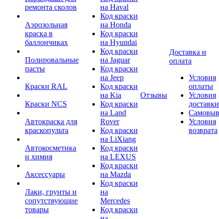
ремонта сколов
на Haval
Код краски
Аэрозольная
на Honda
краска в
Код краски
баллончиках
на Hyundai
Код краски
Доставка и
Полировальные
на Jaguar
оплата
пасты
Код краски
на Jeep
Условия
Краски RAL
Код краски
оплаты
на Kia
Отзывы
Условия
Краски NCS
Код краски
доставки
на Land
Самовыв
Автокраска для
Rover
Условия
краскопульта
Код краски
возврата
на LiXiang
Автокосметика
Код краски
и химия
на LEXUS
Код краски
Аксессуары
на Mazda
Код краски
Лаки, грунты и
на
сопутствующие
Mercedes
товары
Код краски
на