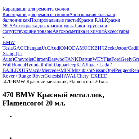
-
Карандаши для ремонта сколов
Карандаши для ремонта сколов
Аэрозольная краска в
баллончиках
Полировальные пасты
Краски RAL
Краски
NCS
Автокраска для краскопульта
Лаки, грунты и
сопутствующие товары
Автокосметика и химия
Аксессуары
-
BMW
Tesla
GAC
Changan
JAC
Audi
OMODA
МОСКВИЧ
Zeekr
Jetour
Cadil
Xiang (Li
Auto)
Chevrolet
Citroen
Daewoo
TANK
Datsun
WEY
Fiat
Ford
Geely
Gre
Wall
Honda
Hyundai
Infiniti
Jaguar
Jeep
KIA
Лада / Lada /
ВАЗ
LEXUS
Mazda
Mercedes
MINI
Mitsubishi
Nissan
Opel
Peugeot
Ren
Rover / Range Rover
Genesis
HAVAL
Chery, EXEED
-
470 BMW Красный металлик, Flamencorot 20 мл.
470 BMW Красный металлик,
Flamencorot 20 мл.