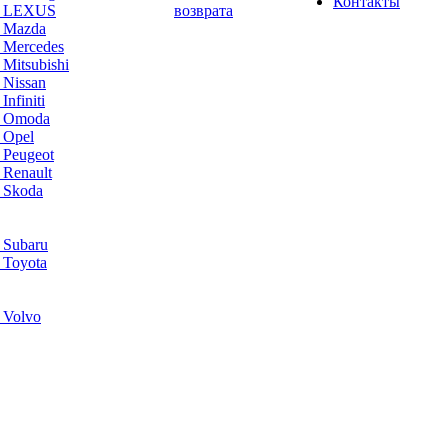
Контакты
а LEXUS
возврата
а Mazda
 Mercedes
Mitsubishi
 Nissan
nfiniti
а Omoda
 Opel
 Peugeot
 Renault
 Skoda
 Subaru
 Toyota
 Volvo