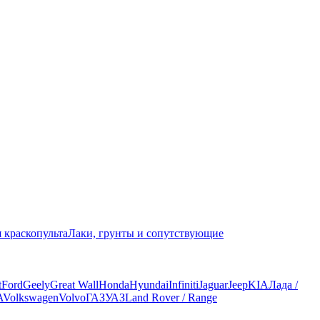
 краскопульта
Лаки, грунты и сопутствующие
t
Ford
Geely
Great Wall
Honda
Hyundai
Infiniti
Jaguar
Jeep
KIA
Лада /
A
Volkswagen
Volvo
ГАЗ
УАЗ
Land Rover / Range