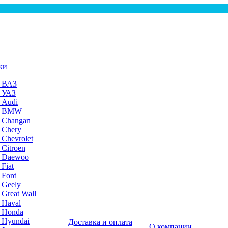
ки
а ВАЗ
а УАЗ
 Audi
на BMW
 Changan
 Chery
 Chevrolet
 Citroen
а Daewoo
Fiat
 Ford
 Geely
 Great Wall
 Haval
а Honda
 Hyundai
Доставка и оплата
О компании