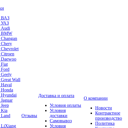
ки
а ВАЗ
а УАЗ
 Audi
на BMW
 Changan
 Chery
 Chevrolet
 Citroen
а Daewoo
Fiat
 Ford
 Geely
 Great Wall
 Haval
а Honda
 Hyundai
Доставка и оплата
О компании
 Jaguar
 Jeep
Условия оплаты
Новости
 Kia
Условия
Контрактное
 Land
Отзывы
доставки
производство
Самовывоз
Политика
 LiXiang
Условия