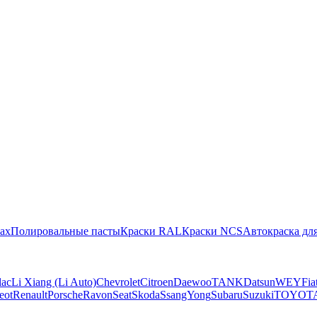
ах
Полировальные пасты
Краски RAL
Краски NCS
Автокраска для
lac
Li Xiang (Li Auto)
Chevrolet
Citroen
Daewoo
TANK
Datsun
WEY
Fia
eot
Renault
Porsche
Ravon
Seat
Skoda
SsangYong
Subaru
Suzuki
TOYOT