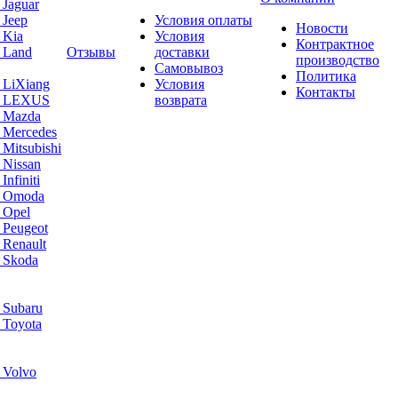
 Jaguar
 Jeep
Условия оплаты
Новости
 Kia
Условия
Контрактное
 Land
Отзывы
доставки
производство
Самовывоз
Политика
 LiXiang
Условия
Контакты
а LEXUS
возврата
а Mazda
 Mercedes
Mitsubishi
 Nissan
nfiniti
а Omoda
 Opel
 Peugeot
 Renault
 Skoda
 Subaru
 Toyota
 Volvo