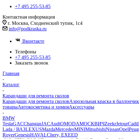
+7 495 255-53-85
Контактная информация
г. Москва, Сходненский тупик, 1с4
info@podkraska.ru
Вконтакте
Телефоны
+7 495 255-53-85
Заказать звонок
Главная
-
Каталог
-
Карандаши для ремонта сколов
Карандаши для ремонта сколов
Аэрозольная краска в баллончик
товары
Автокосметика и химия
Аксессуары
-
BMW
Tesla
GAC
Changan
JAC
Audi
OMODA
МОСКВИЧ
Zeekr
Jetour
Cadil
Lada / ВАЗ
LEXUS
Mazda
Mercedes
MINI
Mitsubishi
Nissan
Opel
Peug
Rover
Genesis
HAVAL
Chery, EXEED