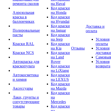
ремонта сколов
на Haval
Код краски
Аэрозольная
на Honda
краска в
Код краски
баллончиках
на Hyundai
Код краски
Доставка и
Полировальные
на Jaguar
оплата
пасты
Код краски
на Jeep
Условия
Краски RAL
Код краски
оплаты
на Kia
Отзывы
Условия
Краски NCS
Код краски
доставки
на Land
Самовыв
Автокраска для
Rover
Условия
краскопульта
Код краски
возврата
на LiXiang
Автокосметика
Код краски
и химия
на LEXUS
Код краски
Аксессуары
на Mazda
Код краски
Лаки, грунты и
на
сопутствующие
Mercedes
товары
Код краски
на