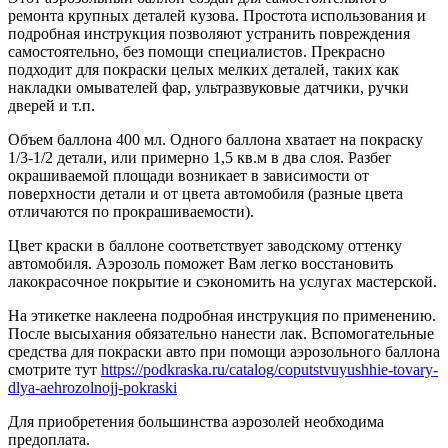
ремонта крупных деталей кузова. Простота использования и
подробная инструкция позволяют устранить повреждения
самостоятельно, без помощи специалистов. Прекрасно
подходит для покраски целых мелких деталей, таких как
накладки омывателей фар, ультразвуковые датчики, ручки
дверей и т.п.
Объем баллона 400 мл. Одного баллона хватает на покраску
1/3-1/2 детали, или примерно 1,5 кв.м в два слоя. Разбег
окрашиваемой площади возникает в зависимости от
поверхности детали и от цвета автомобиля (разные цвета
отличаются по прокрашиваемости).
Цвет краски в баллоне соответствует заводскому оттенку
автомобиля. Аэрозоль поможет Вам легко восстановить
лакокрасочное покрытие и сэкономить на услугах мастерской.
На этикетке наклеена подробная инструкция по применению.
После высыхания обязательно нанести лак. Вспомогательные
средства для покраски авто при помощи аэрозольного баллона
смотрите тут
https://podkraska.ru/catalog/coputstvuyushhie-tovary-
dlya-aehrozolnojj-pokraski
Для приобретения большинства аэрозолей необходима
предоплата.