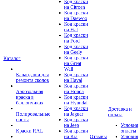
Код краски
на Citroen
Код краски
на Daewoo
Код краски
на Fiat
Код краски
на Ford
Код краски
на Geely
Код краски
Каталог
на Great
Wall
Карандаши для
Код краски
ремонта сколов
на Haval
Код краски
Аэрозольная
на Honda
краска в
Код краски
баллончиках
на Hyundai
Код краски
Доставка и
Полировальные
на Jaguar
оплата
пасты
Код краски
на Jeep
Условия
Краски RAL
Код краски
оплаты
на Kia
Отзывы
Условия