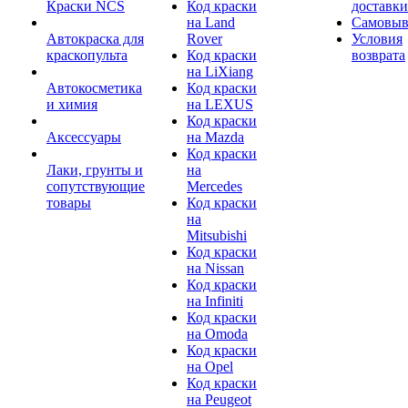
Краски NCS
Код краски
доставки
на Land
Самовыв
Автокраска для
Rover
Условия
краскопульта
Код краски
возврата
на LiXiang
Автокосметика
Код краски
и химия
на LEXUS
Код краски
Аксессуары
на Mazda
Код краски
Лаки, грунты и
на
сопутствующие
Mercedes
товары
Код краски
на
Mitsubishi
Код краски
на Nissan
Код краски
на Infiniti
Код краски
на Omoda
Код краски
на Opel
Код краски
на Peugeot