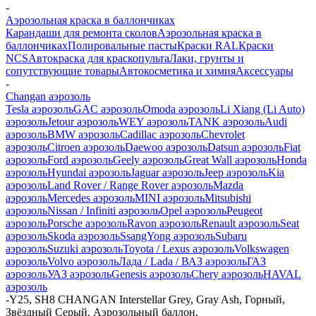
-
Аэрозольная краска в баллончиках
Карандаши для ремонта сколов
Аэрозольная краска в
баллончиках
Полировальные пасты
Краски RAL
Краски
NCS
Автокраска для краскопульта
Лаки, грунты и
сопутствующие товары
Автокосметика и химия
Аксессуары
-
Changan аэрозоль
Tesla аэрозоль
GAC аэрозоль
Omoda аэрозоль
Li Xiang (Li Auto)
аэрозоль
Jetour аэрозоль
WEY аэрозоль
TANK аэрозоль
Audi
аэрозоль
BMW аэрозоль
Cadillac аэрозоль
Chevrolet
аэрозоль
Citroen аэрозоль
Daewoo аэрозоль
Datsun аэрозоль
Fiat
аэрозоль
Ford аэрозоль
Geely аэрозоль
Great Wall аэрозоль
Honda
аэрозоль
Hyundai аэрозоль
Jaguar аэрозоль
Jeep аэрозоль
Kia
аэрозоль
Land Rover / Range Rover аэрозоль
Mazda
аэрозоль
Mercedes аэрозоль
MINI аэрозоль
Mitsubishi
аэрозоль
Nissan / Infiniti аэрозоль
Opel аэрозоль
Peugeot
аэрозоль
Porsche аэрозоль
Ravon аэрозоль
Renault аэрозоль
Seat
аэрозоль
Skoda аэрозоль
SsangYong аэрозоль
Subaru
аэрозоль
Suzuki аэрозоль
Toyota / Lexus аэрозоль
Volkswagen
аэрозоль
Volvo аэрозоль
Лада / Lada / ВАЗ аэрозоль
ГАЗ
аэрозоль
УАЗ аэрозоль
Genesis аэрозоль
Chery аэрозоль
HAVAL
аэрозоль
-
Y25, SH8 CHANGAN Interstellar Grey, Gray Ash, Горный,
Звёздный Серый. Аэрозольный баллон.